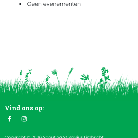
Geen evenementen
Vind ons op:
Copyright © 2026 Scouting St Salvius Limbricht