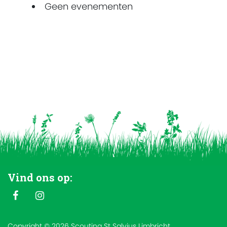
Geen evenementen
Vind ons op:
Copyright © 2026 Scouting St Salvius Limbricht