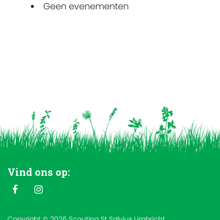
Geen evenementen
Vind ons op:
Copyright © 2026 Scouting St Salvius Limbricht