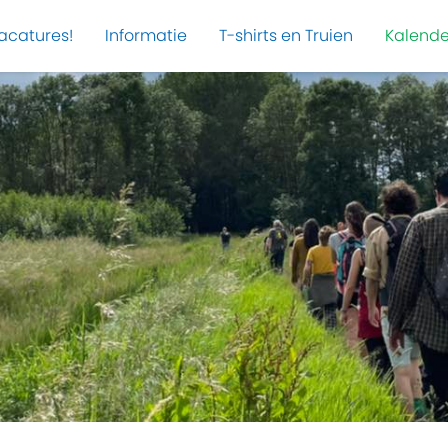
acatures!
Informatie
T-shirts en Truien
Kalende