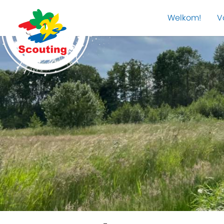
Welkom!
V