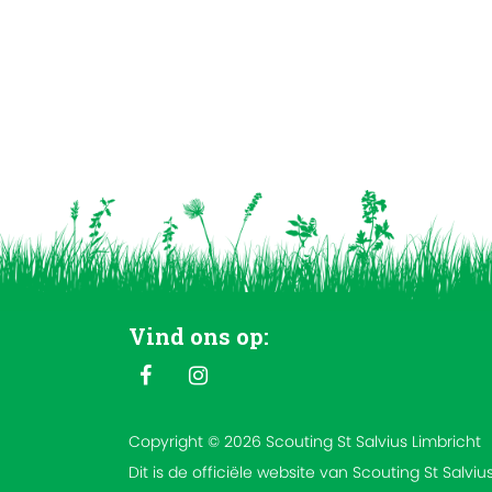
Vind ons op:
Copyright © 2026 Scouting St Salvius Limbricht
Dit is de officiële website van Scouting St Salviu