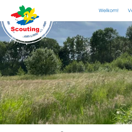
Welkom!
V