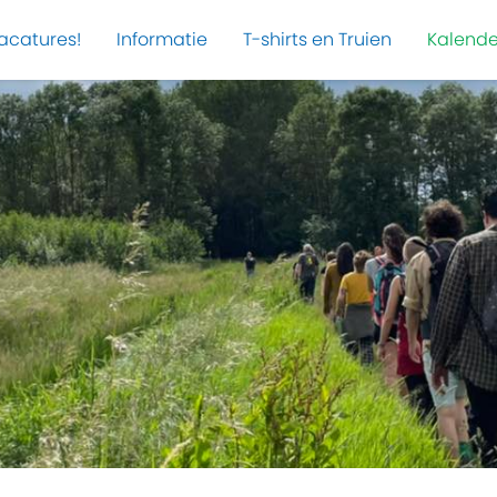
acatures!
Informatie
T-shirts en Truien
Kalende