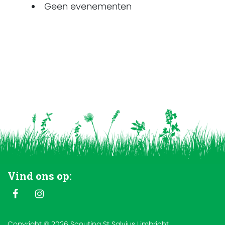
Geen evenementen
Vind ons op:
Copyright © 2026 Scouting St Salvius Limbricht