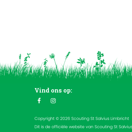
Vind ons op:
Copyright © 2026 Scouting St Salvius Limbricht
Dit is de officiële website van Scouting St Salviu