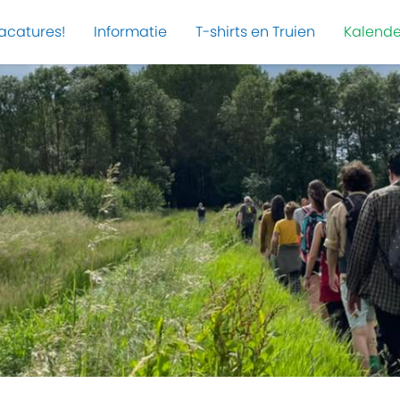
acatures!
Informatie
T-shirts en Truien
Kalende