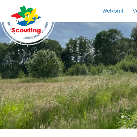
Welkom!
V