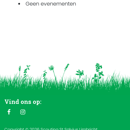
Geen evenementen
Vind ons op:
Copyright © 2026 Scouting St Salvius Limbricht