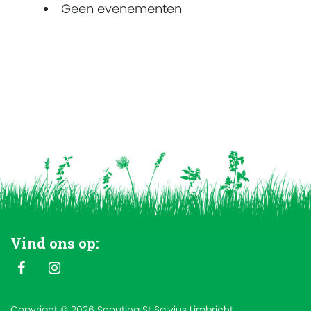
Geen evenementen
Vind ons op:
Copyright © 2026 Scouting St Salvius Limbricht