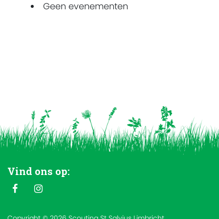
Geen evenementen
Vind ons op:
Copyright © 2026 Scouting St Salvius Limbricht