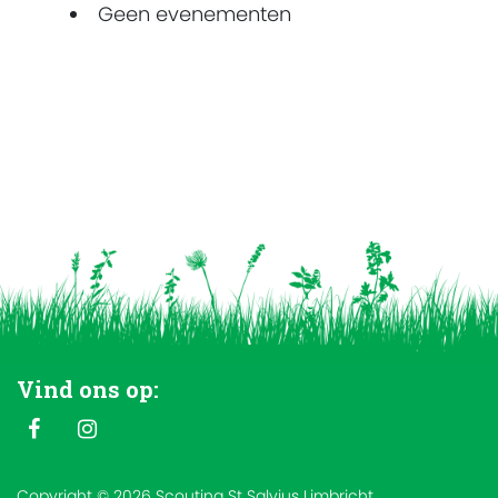
Geen evenementen
Vind ons op:
Copyright © 2026 Scouting St Salvius Limbricht