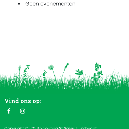
Geen evenementen
Vind ons op:
Copyright © 2026 Scouting St Salvius Limbricht