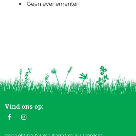
Geen evenementen
Vind ons op:
Copyright © 2026 Scouting St Salvius Limbricht