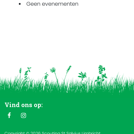
Geen evenementen
Vind ons op:
Copyright © 2026 Scouting St Salvius Limbricht