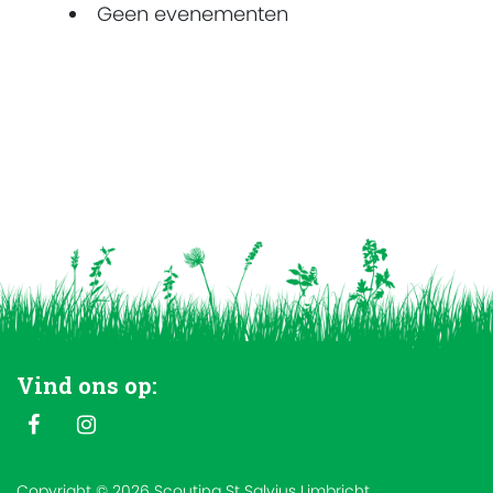
Geen evenementen
Vind ons op:
Copyright © 2026 Scouting St Salvius Limbricht