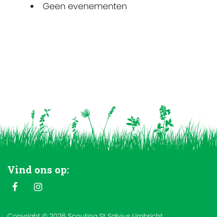
Geen evenementen
Vind ons op:
Copyright © 2026 Scouting St Salvius Limbricht