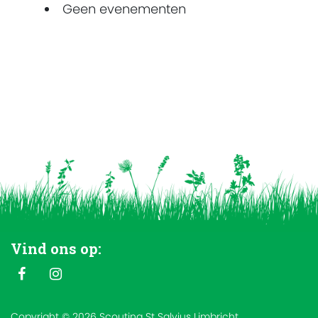
Geen evenementen
Vind ons op:
Copyright © 2026 Scouting St Salvius Limbricht