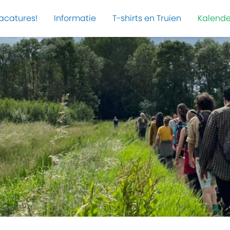
acatures!
Informatie
T-shirts en Truien
Kalende