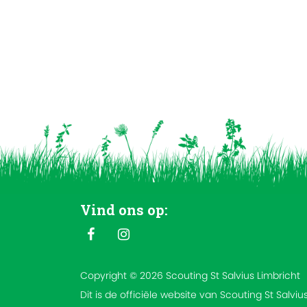
Vind ons op:
Copyright © 2026 Scouting St Salvius Limbricht
Dit is de officiële website van Scouting St Salviu