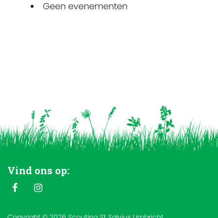
Geen evenementen
Vind ons op:
Copyright © 2026 Scouting St Salvius Limbricht