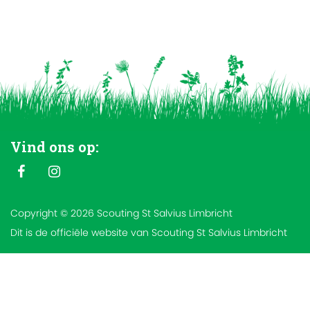
Vind ons op:
Copyright © 2026 Scouting St Salvius Limbricht
Dit is de officiële website van Scouting St Salvius Limbricht