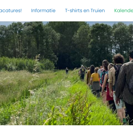
acatures!
Informatie
T-shirts en Truien
Kalende