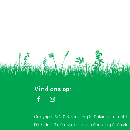
Vind ons op:
Copyright © 2026 Scouting St Salvius Limbricht
Dit is de officiële website van Scouting St Salviu