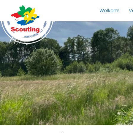
Welkom!
V