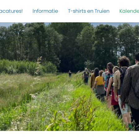
acatures!
Informatie
T-shirts en Truien
Kalende