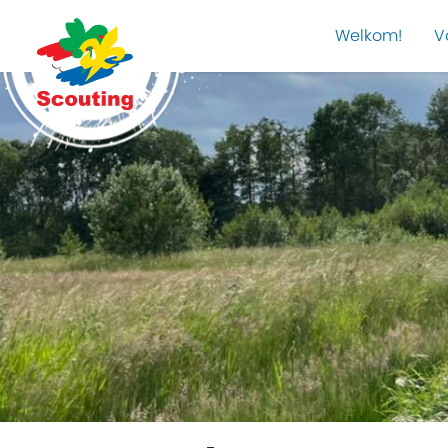
Welkom!
V