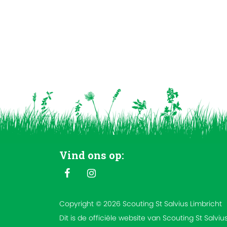
Vind ons op:
Copyright © 2026 Scouting St Salvius Limbricht
Dit is de officiële website van Scouting St Salviu