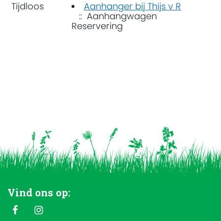
Tijdloos
Aanhanger bij Thijs v R
:: Aanhangwagen
Reservering
Vind ons op: