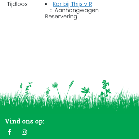
Tijdloos
Kar bij Thijs v R
:: Aanhangwagen
Reservering
Vind ons op: