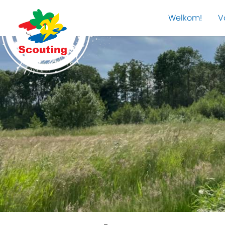
Welkom!
V