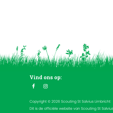
Vind ons op:
Copyright © 2026 Scouting St Salvius Limbricht
Dit is de officiële website van Scouting St Salviu