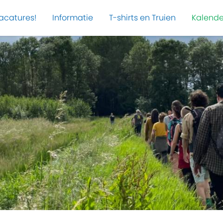
acatures!
Informatie
T-shirts en Truien
Kalende