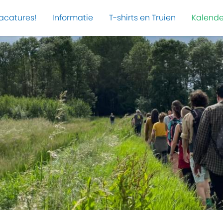
acatures!
Informatie
T-shirts en Truien
Kalende