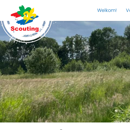
Welkom!
V