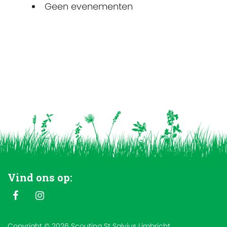
Geen evenementen
Vind ons op:
Copyright © 2026 Scouting St Salvius Limbricht