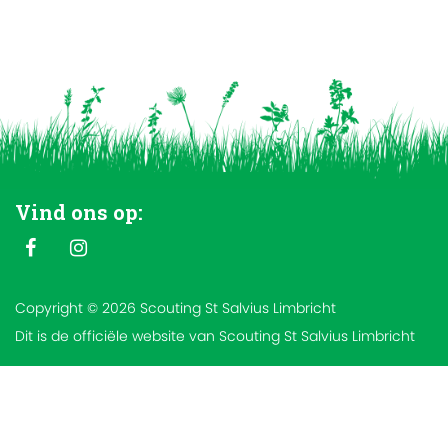
Vind ons op:
Copyright © 2026 Scouting St Salvius Limbricht
Dit is de officiële website van Scouting St Salvius Limbricht