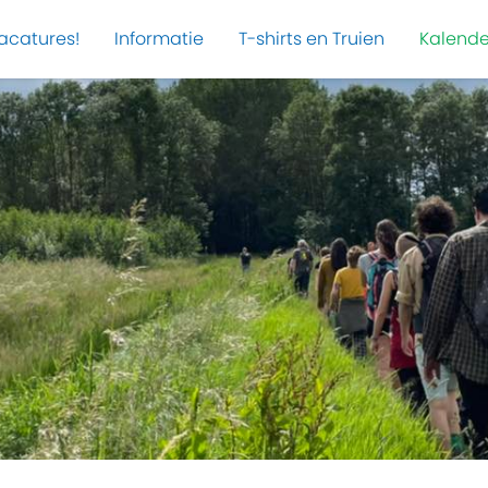
acatures!
Informatie
T-shirts en Truien
Kalende