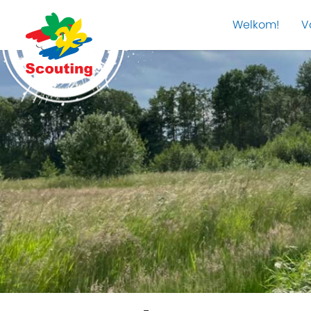
Welkom!
V