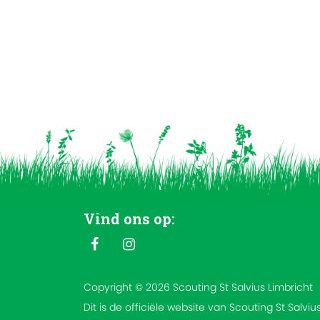
Vind ons op:
Copyright © 2026 Scouting St Salvius Limbricht
Dit is de officiële website van Scouting St Salviu