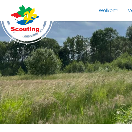
Welkom!
V