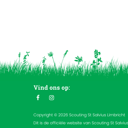
Vind ons op:
Copyright © 2026 Scouting St Salvius Limbricht
Dit is de officiële website van Scouting St Salviu