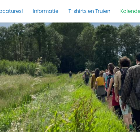
acatures!
Informatie
T-shirts en Truien
Kalende