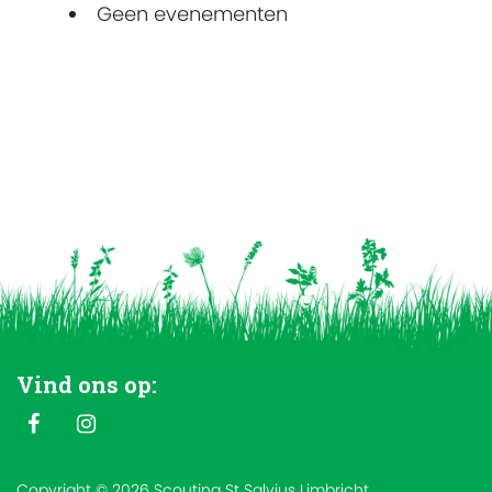
Geen evenementen
Vind ons op:
Copyright © 2026 Scouting St Salvius Limbricht