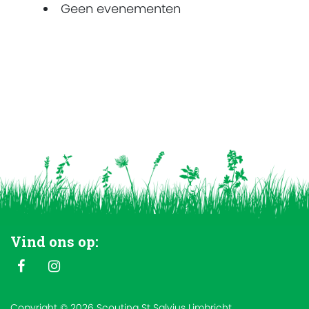
Geen evenementen
Vind ons op:
Copyright © 2026 Scouting St Salvius Limbricht