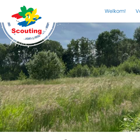
Welkom!
V