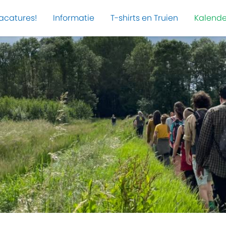
acatures!
Informatie
T-shirts en Truien
Kalende