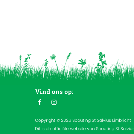
Vind ons op:
Copyright © 2026 Scouting St Salvius Limbricht
Dit is de officiële website van Scouting St Salviu