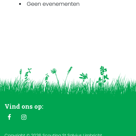
Geen evenementen
Vind ons op:
Copyright © 2026 Scouting St Salvius Limbricht