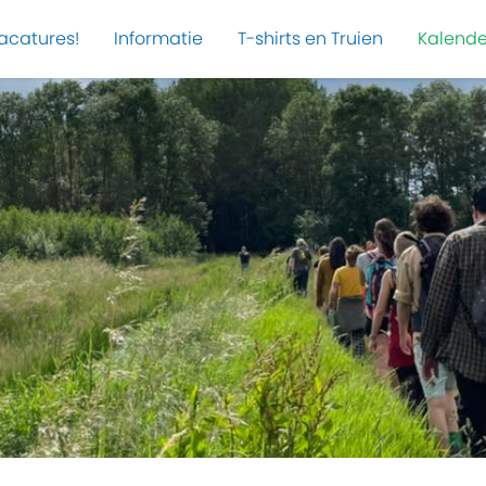
acatures!
Informatie
T-shirts en Truien
Kalende