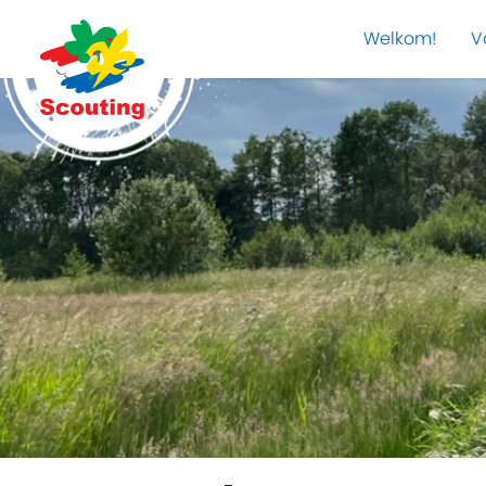
Welkom!
V