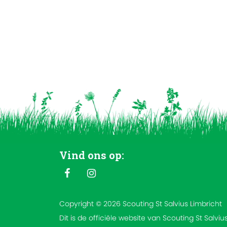
Vind ons op:
Copyright © 2026 Scouting St Salvius Limbricht
Dit is de officiële website van Scouting St Salviu