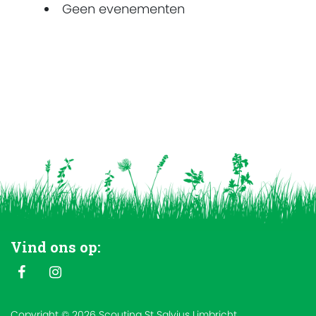
Geen evenementen
Vind ons op:
Copyright © 2026 Scouting St Salvius Limbricht