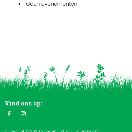
Geen evenementen
Vind ons op:
Copyright © 2026 Scouting St Salvius Limbricht