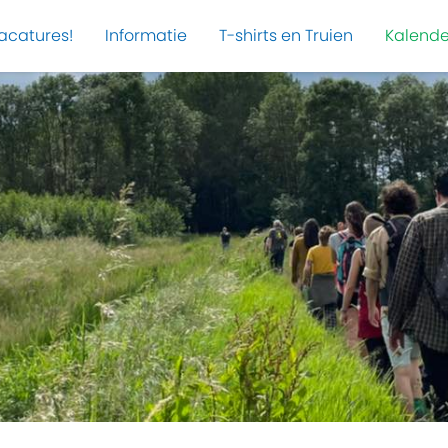
acatures!
Informatie
T-shirts en Truien
Kalende