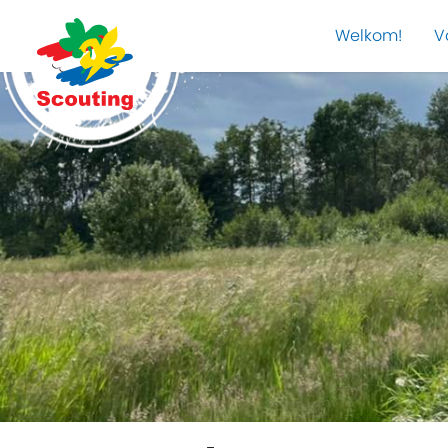
Welkom!
V