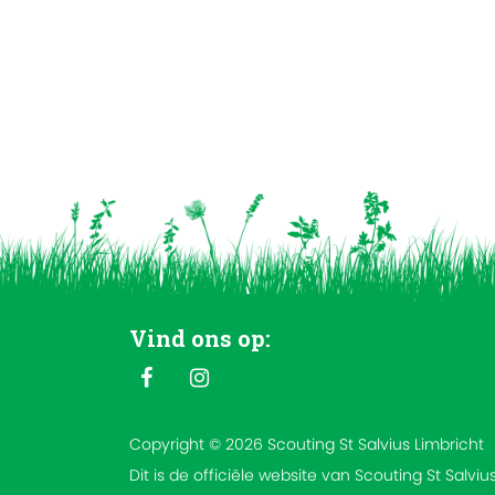
Vind ons op:
Copyright © 2026 Scouting St Salvius Limbricht
Dit is de officiële website van Scouting St Salviu