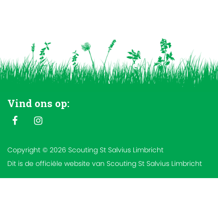
Vind ons op:
Copyright © 2026 Scouting St Salvius Limbricht
Dit is de officiële website van Scouting St Salvius Limbricht