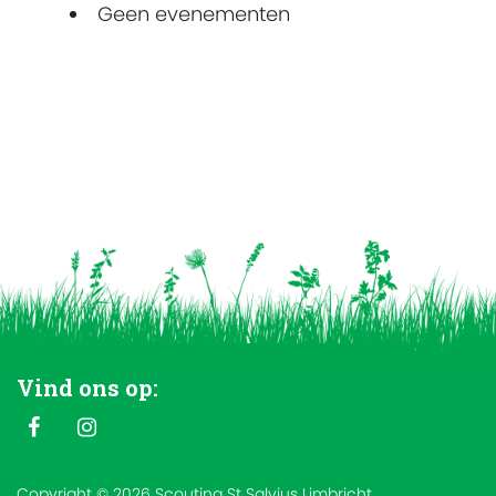
Geen evenementen
Vind ons op:
Copyright © 2026 Scouting St Salvius Limbricht