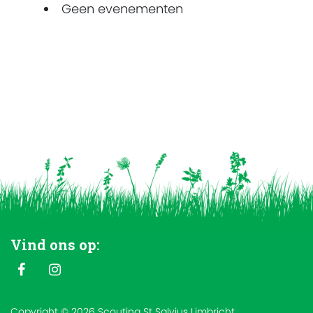
Geen evenementen
Vind ons op:
Copyright © 2026 Scouting St Salvius Limbricht