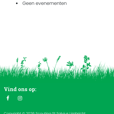
Geen evenementen
Vind ons op:
Copyright © 2026 Scouting St Salvius Limbricht