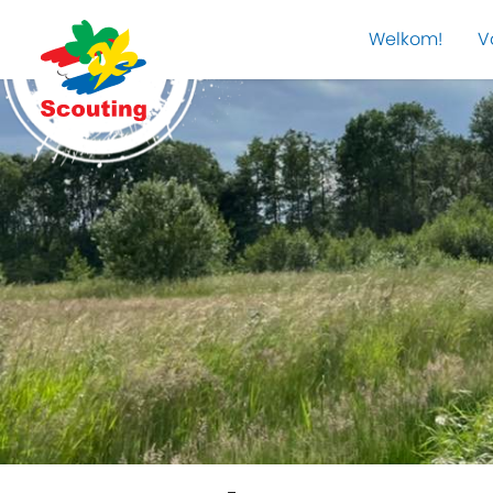
Welkom!
V