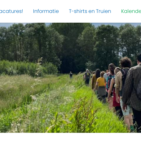
acatures!
Informatie
T-shirts en Truien
Kalende