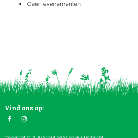
Geen evenementen
Vind ons op:
Copyright © 2026 Scouting St Salvius Limbricht