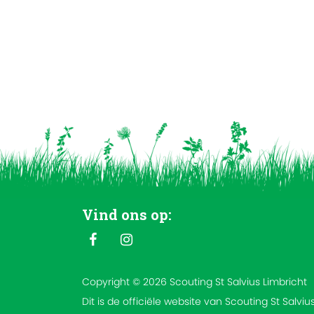
Vind ons op:
Copyright © 2026 Scouting St Salvius Limbricht
Dit is de officiële website van Scouting St Salviu