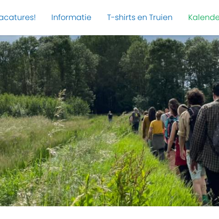
acatures!
Informatie
T-shirts en Truien
Kalende