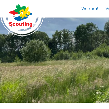
Welkom!
V