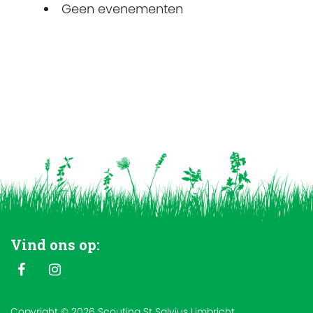
Geen evenementen
Vind ons op:
Copyright © 2026 Scouting St Salvius Limbricht