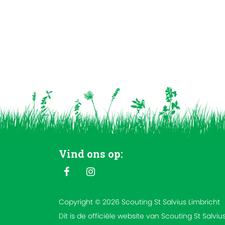
Vind ons op:
Copyright © 2026 Scouting St Salvius Limbricht
Dit is de officiële website van Scouting St Salviu