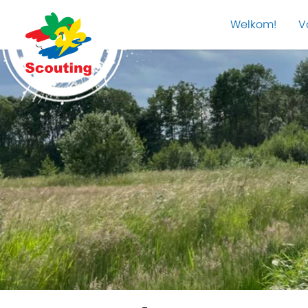
Welkom!
V