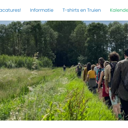
acatures!
Informatie
T-shirts en Truien
Kalende