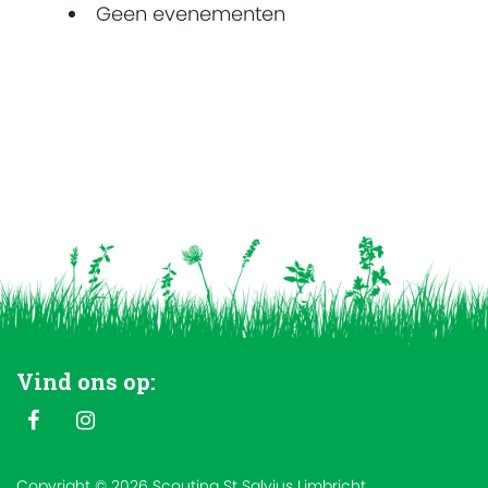
Geen evenementen
Vind ons op:
Copyright © 2026 Scouting St Salvius Limbricht