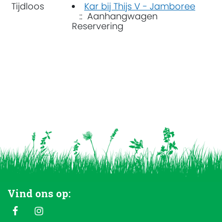
Tijdloos
Kar bij Thijs V - Jamboree
:: Aanhangwagen
Reservering
Vind ons op: