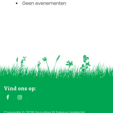
Geen evenementen
Vind ons op:
Copyright © 2026 Scouting St Salvius Limbricht